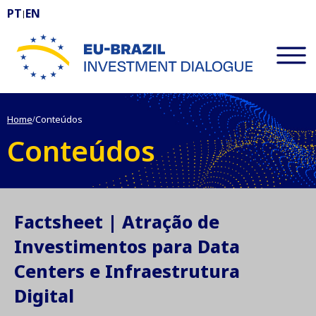
PT
EN
|
EU-BRAZIL Investment Dialogue
Home
Conteúdos
/
Conteúdos
Factsheet | Atração de
Investimentos para Data
Centers e Infraestrutura
Digital